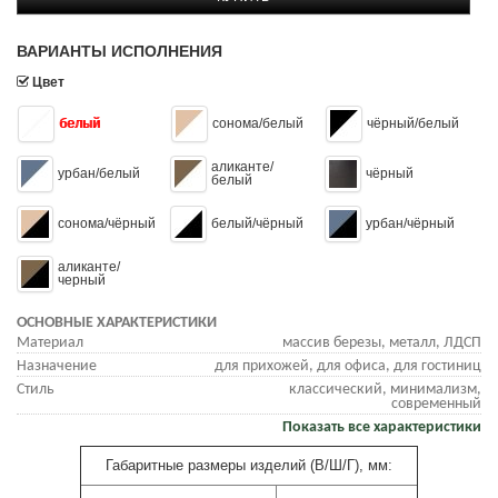
ВАРИАНТЫ ИСПОЛНЕНИЯ
Цвет
белый
сонома/белый
чёрный/белый
аликанте/
урбан/белый
чёрный
белый
сонома/чёрный
белый/чёрный
урбан/чёрный
аликанте/
черный
ОСНОВНЫЕ ХАРАКТЕРИСТИКИ
Материал
массив березы, металл, ЛДСП
Назначение
для прихожей, для офиса, для гостиниц
Стиль
классический, минимализм,
современный
Показать все характеристики
Габаритные размеры изделий (В/Ш/Г), мм: