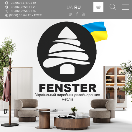
+38(050) 174 91 85
Tog
UA
RU
+38(063) 259 71 29
nav
+38(068) 256 21 39
(0800) 33 64 15 -
FREE