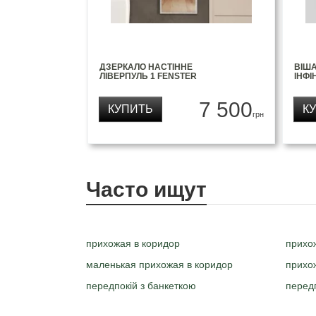
ДЗЕРКАЛО НАСТІННЕ
ВІШ
ЛІВЕРПУЛЬ 1 FENSTER
ІНФІ
7 500
КУПИТЬ
К
грн
Часто ищут
прихожая в коридор
прихо
маленькая прихожая в коридор
прихо
передпокій з банкеткою
передп