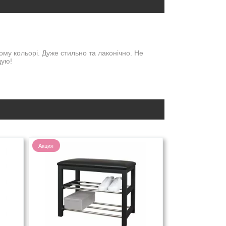
му кольорі. Дуже стильно та лаконічно. Не
дую!
Акция