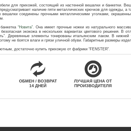
ебели для прихожей, состоящий из настенной вешалки и банкетки. В
редусматривает наличие пяти металлических крючков для одежды, а т
ы вешалки соединены прочными металлическими уголками, окрашенны
м.
 банкетка
“Новита”
. Она имеет прочные ножки из натурального массив
 безопасная экокожа в нескольких вариантах цветового решения. В о
ать”. Деревянные элементы тонированы итальянским лаком. В нижней 
тому не боятся влаги и грязи уличной обуви. Габаритные размеры изде
ютным, достаточно купить прихожую от фабрики “FENSTER”.
ОБМЕН / ВОЗВРАТ
ЛУЧШАЯ ЦЕНА ОТ
14 ДНЕЙ
ПРОИЗВОДИТЕЛЯ