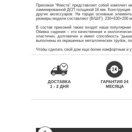
Прихожая “Фиеста” представляет собой комплект м
ламинированной ДСП толщиной 16 мм. Конструкция п
других аксессуаров. На торцах основные элемент
размеры модели составляют (В/Ш/Г): 230×630×200 м
В состав прихожей также входит наша популярная
Обивка сидения – это качественная и экологически
эластичен, долговечен и имеет способность “дыш
выполнены из окрашенных металлических трубок, поэ
Чтобы сделать свой дом еще более комфортным и у
ДОСТАВКА
ГАРАНТИЯ 24
1 - 2 ДНЯ
МЕСЯЦА