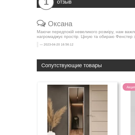
1
отзыв
Оксана
Маючи передпокій невеликого розміру, нам важли
нагромаджує простір. Ціную та обираю Фенстер за 
2023-04-20 16:56:12
Сопутствующие товары
Акци