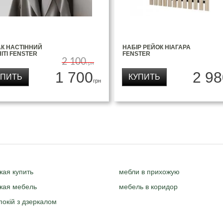
АК НАСТІННИЙ
НАБІР РЕЙОК НІАГАРА
НІТІ FENSTER
FENSTER
2 100
грн
1 700
2 98
УПИТЬ
КУПИТЬ
грн
жая купить
мебли в прихожую
жая мебель
мебель в коридор
окій з дзеркалом