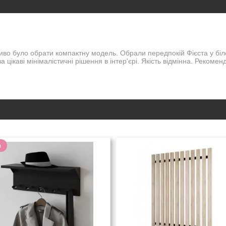
во було обрати компактну модель. Обрали передпокій Фієста у біло
цікаві мінімалістичні рішення в інтер'єрі. Якість відмінна. Рекомен
я