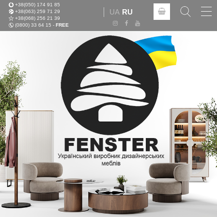
+38(050) 174 91 85
Tog
UA
RU
+38(063) 259 71 29
nav
+38(068) 256 21 39
(0800) 33 64 15 -
FREE