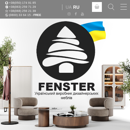
+38(050) 174 91 85
Tog
UA
RU
+38(063) 259 71 29
nav
+38(068) 256 21 39
(0800) 33 64 15 -
FREE