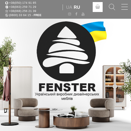
+38(050) 174 91 85
Tog
UA
RU
+38(063) 259 71 29
nav
+38(068) 256 21 39
(0800) 33 64 15 -
FREE