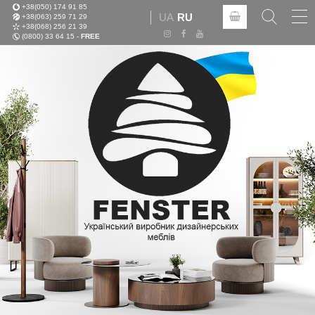
+38(050) 174 91 85
Tog
UA
RU
+38(063) 259 71 29
nav
+38(068) 256 21 39
(0800) 33 64 15 -
FREE