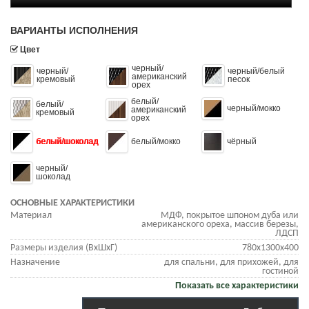
ВАРИАНТЫ ИСПОЛНЕНИЯ
Цвет
черный/
черный/
черный/белый
американский
кремовый
песок
орех
белый/
белый/
черный/мокко
американский
кремовый
орех
белый/шоколад
белый/мокко
чёрный
черный/
шоколад
ОСНОВНЫЕ ХАРАКТЕРИСТИКИ
Материал
МДФ, покрытое шпоном дуба или
американского ореха, массив березы,
ЛДСП
Размеры изделия (ВхШхГ)
780х1300х400
Назначение
для спальни, для прихожей, для
гостиной
Показать все характеристики