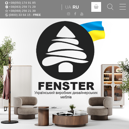
+38(050) 174 91 85
Tog
UA
RU
+38(063) 259 71 29
nav
+38(068) 256 21 39
(0800) 33 64 15 -
FREE