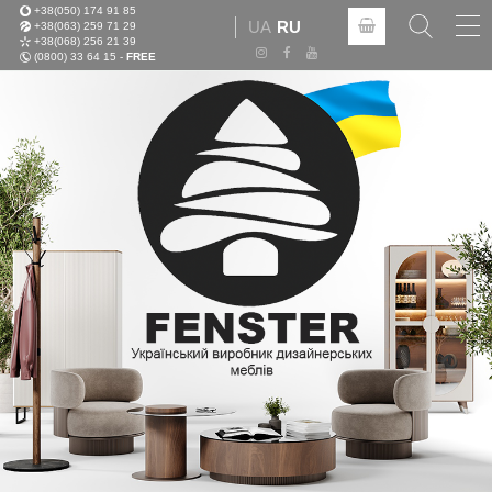
+38(050) 174 91 85
Tog
UA
RU
+38(063) 259 71 29
nav
+38(068) 256 21 39
(0800) 33 64 15 -
FREE