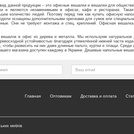
вид данной продукции – это офисные вешалки и вешалки для обществ
ки и являются незаменимыми в офисах, кафе и ресторанах. Такая
льшое количество людей. Поэтому перед тем как купить офисную напо
модели оснащены дополнительными крючками для сумок или специальны
енные. Они не требуют монтажа и спец. креплений. Офисная вешалка
 вешалок в офис из дерева и металла. Мы используем натуральное 
ревосходной устойчивостью благодаря утяжелённой нижней части изде
чтобы развесить на них даже длинные пальто, куртки и плащи. Среди 
шего магазина доступен каждому в Украине. Дешевые напольные вешалк
Главная
Оптовикам
Доставка и оплата
Ста
ських меблів