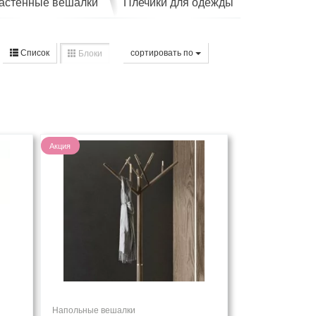
астенные вешалки
Плечики для одежды
Список
cортировать по
Блоки
Акция
Напольные вешалки