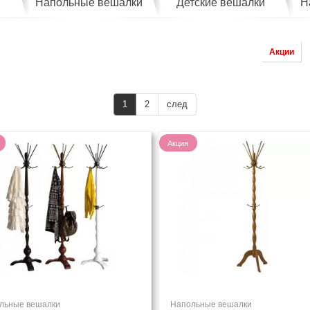
Напольные вешалки
Детские вешалки
Н
Акции
1
2
след
Акция
льные вешалки
Напольные вешалки