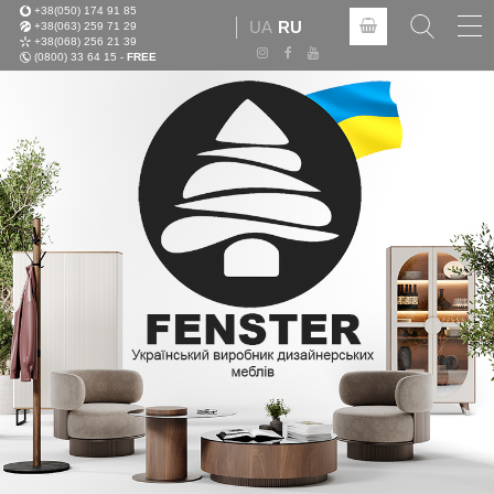
+38(050) 174 91 85
Tog
UA
RU
+38(063) 259 71 29
nav
+38(068) 256 21 39
(0800) 33 64 15 -
FREE