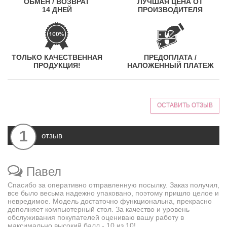
ОБМЕН / ВОЗВРАТ
ЛУЧШАЯ ЦЕНА ОТ
14 ДНЕЙ
ПРОИЗВОДИТЕЛЯ
ТОЛЬКО КАЧЕСТВЕННАЯ
ПРЕДОПЛАТА /
ПРОДУКЦИЯ!
НАЛОЖЕННЫЙ ПЛАТЕЖ
ОСТАВИТЬ ОТЗЫВ
1
отзыв
Павел
Спасибо за оперативно отправленную посылку. Заказ получил,
все было весьма надежно упаковано, поэтому пришло целое и
невредимое. Модель достаточно функциональна, прекрасно
дополняет компьютерный стол. За качество и уровень
обслуживания покупателей оцениваю вашу работу в
максимально высокий балл - 10 из 10!