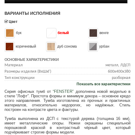
ВАРИАНТЫ ИСПОЛНЕНИЯ
Цвет
бук
белый
венге
коричневый
дуб сонома
урбан
ОСНОВНЫЕ ХАРАКТЕРИСТИКИ
Материал
металл, ЛДСП
Размеры изделия (ВхШхГ)
600x400x380
Тип конструкции
разборная
Показать все характеристики
Серия офисных тумб от
“FENSTER”
дополнена новой моделью в
стиле “Лофт”. Простота формы и минимум декора – основное кредо
этого направления. Тумба изготовлена из прочных и практичных
материалов, относительно недорогих, но надёжных. Стиль
построен на контрасте цвета и фактуры.
Тумба выполнена из ДСП с текстурой дерева (толщина 16 мм),
имеет металлические опоры. Ножки окрашены специальной
порошковой краской в контрастный чёрный цвет, который
подчёркивает строгие формы модели.