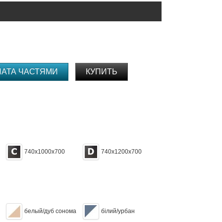
ЛАТА ЧАСТЯМИ
КУПИТЬ
740х1000х700
740х1200х700
белый/дуб сонома
білий/урбан