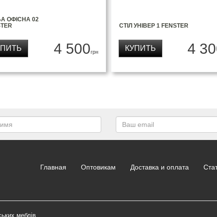
А ОФІСНА 02
STER
СТІЛ УНІВЕР 1 FENSTER
4 500
4 30
УПИТЬ
КУПИТЬ
грн
Главная
Оптовикам
Доставка и оплата
Ста
ських меблів