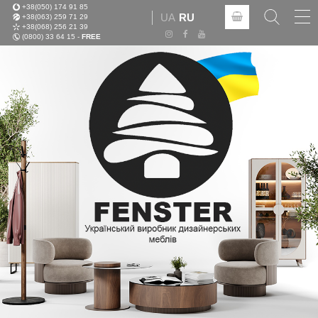
+38(050) 174 91 85
Tog
UA
RU
+38(063) 259 71 29
nav
+38(068) 256 21 39
(0800) 33 64 15 -
FREE