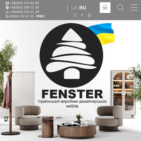
+38(050) 174 91 85
Tog
UA
RU
+38(063) 259 71 29
nav
+38(068) 256 21 39
(0800) 33 64 15 -
FREE