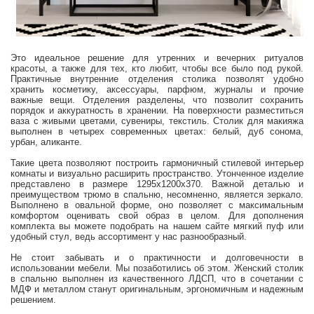
Это идеальное решение для утренних и вечерних ритуалов
красоты, а также для тех, кто любит, чтобы все было под рукой.
Практичные внутренние отделения столика позволят удобно
хранить косметику, аксессуары, парфюм, журналы и прочие
важные вещи. Отделения разделены, что позволит сохранить
порядок и аккуратность в хранении. На поверхности разместиться
ваза с живыми цветами, сувениры, текстиль. Столик для макияжа
выполнен в четырех современных цветах: белый, дуб сонома,
урбан, аликанте.
Такие цвета позволяют построить гармоничный стилевой интерьер
комнаты и визуально расширить пространство. Утонченное изделие
представлено в размере 1295x1200x370. Важной деталью и
преимуществом трюмо в спальню, несомненно, является зеркало.
Выполнено в овальной форме, оно позволяет с максимальным
комфортом оценивать свой образ в целом. Для дополнения
комплекта вы можете подобрать на нашем сайте мягкий пуф или
удобный стул, ведь ассортимент у нас разнообразный.
Не стоит забывать и о практичности и долговечности в
использовании мебели. Мы позаботились об этом. Женский столик
в спальню выполнен из качественного ЛДСП, что в сочетании с
МДФ и металлом станут оригинальным, эргономичным и надежным
решением.