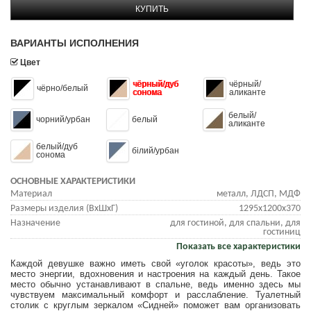
КУПИТЬ
ВАРИАНТЫ ИСПОЛНЕНИЯ
Цвет
чёрный/дуб
чёрный/
чёрно/белый
сонома
аликанте
белый/
чорний/урбан
белый
аликанте
белый/дуб
білий/урбан
сонома
ОСНОВНЫЕ ХАРАКТЕРИСТИКИ
Материал
металл, ЛДСП, МДФ
Размеры изделия (ВхШхГ)
1295x1200x370
Назначение
для гостиной, для спальни, для
гостиниц
Показать все характеристики
Каждой девушке важно иметь свой «уголок красоты», ведь это
место энергии, вдохновения и настроения на каждый день. Такое
место обычно устанавливают в спальне, ведь именно здесь мы
чувствуем максимальный комфорт и расслабление. Туалетный
столик с круглым зеркалом «Сидней» поможет вам организовать