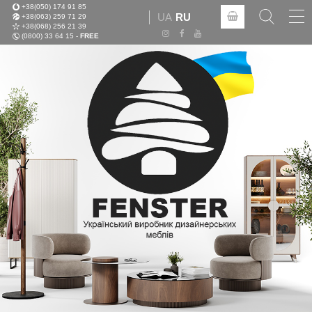
+38(050) 174 91 85
Tog
UA
RU
+38(063) 259 71 29
nav
+38(068) 256 21 39
(0800) 33 64 15 -
FREE