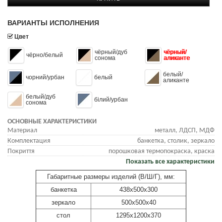
ВАРИАНТЫ ИСПОЛНЕНИЯ
Цвет
чёрный/дуб
чёрный/
чёрно/белый
сонома
аликанте
белый/
чорний/урбан
белый
аликанте
белый/дуб
білий/урбан
сонома
ОСНОВНЫЕ ХАРАКТЕРИСТИКИ
Материал
металл, ЛДСП, МДФ
Комплектация
банкетка, столик, зеркало
Покриття
порошковая термопокраска, краска
Показать все характеристики
Габаритные размеры изделий (В/Ш/Г), мм:
банкетка
438x500x300
зеркало
500x500x40
стол
1295x1200x370