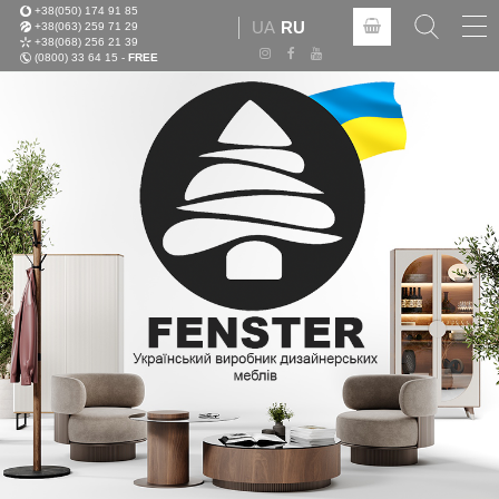
+38(050) 174 91 85
Tog
UA
RU
+38(063) 259 71 29
nav
+38(068) 256 21 39
(0800) 33 64 15 -
FREE