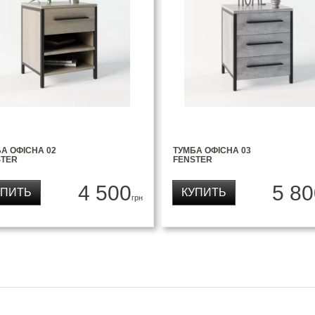
А ОФІСНА 02
ТУМБА ОФІСНА 03
STER
FENSTER
4 500
5 80
УПИТЬ
КУПИТЬ
грн