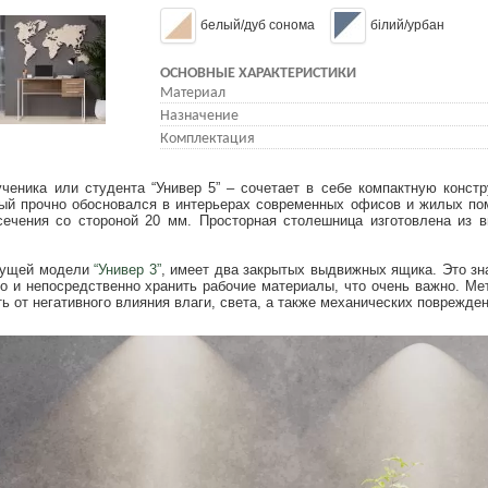
белый/дуб сонома
білий/урбан
ОСНОВНЫЕ ХАРАКТЕРИСТИКИ
Материал
Назначение
Комплектация
ика или студента “Универ 5” – сочетает в себе компактную констр
орый прочно обосновался в интерьерах современных офисов и жилых по
сечения со стороной 20 мм. Просторная столешница изготовлена из в
ыдущей модели
“Универ 3”
, имеет два закрытых выдвижных ящика. Это зн
 но и непосредственно хранить рабочие материалы, что очень важно. 
ь от негативного влияния влаги, света, а также механических поврежден