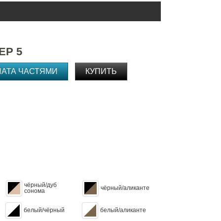
ЕР 5
ЛАТА ЧАСТЯМИ
КУПИТЬ
чёрный/дуб
чёрный/аликанте
сонома
белый/чёрный
белый/аликанте