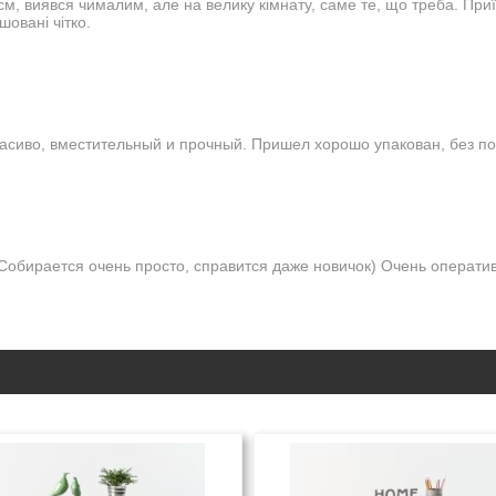
см, виявся чималим, але на велику кімнату, саме те, що треба. Приї
шовані чітко.
асиво, вместительный и прочный. Пришел хорошо упакован, без п
Собирается очень просто, справится даже новичок) Очень оператив