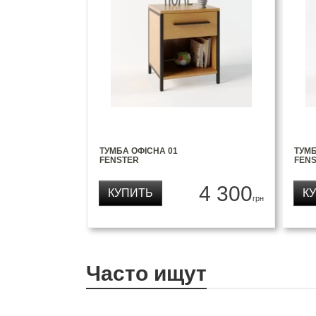
ТУМБА ОФІСНА 01
ТУМБ
FENSTER
FEN
4 300
КУПИТЬ
К
грн
Часто ищут