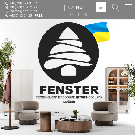
+38(050) 174 91 85
Tog
UA
RU
+38(063) 259 71 29
nav
+38(068) 256 21 39
(0800) 33 64 15 -
FREE