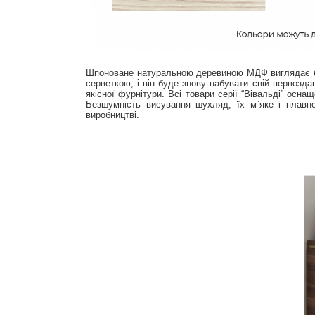
Шпоноване натуральною деревиною МДФ виглядає без
серветкою, і він буде знову набувати свій первозда
якісної фурнітури. Всі товари серії “Вівальді” осн
Безшумність висування шухляд, їх м`яке і плавн
виробництві.