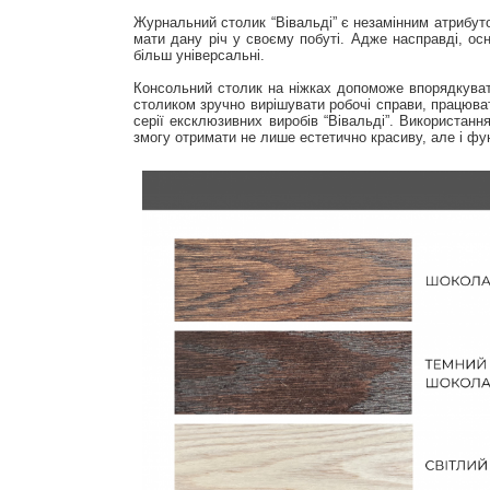
Журнальний столик “Вівальді” є незамінним атрибуто
мати дану річ у своєму побуті. Адже насправді, осн
більш універсальні.
Консольний столик на ніжках допоможе впорядкувати
столиком зручно вирішувати робочі справи, працювати
серії ексклюзивних виробів “Вівальді”. Використанн
змогу отримати не лише естетично красиву, але і фун