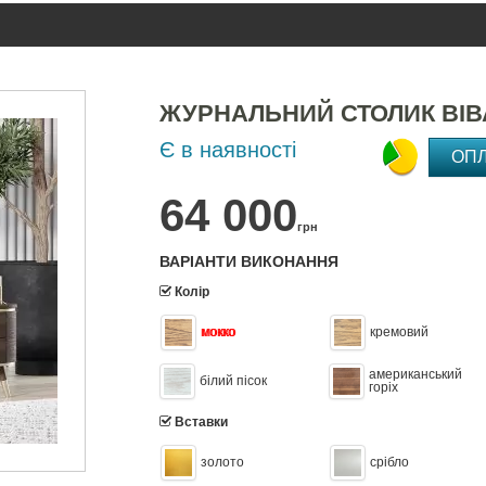
ЖУРНАЛЬНИЙ СТОЛИК ВІВ
Є в наявності
ОП
64 000
грн
ВАРІАНТИ ВИКОНАННЯ
Колір
мокко
кремовий
американський
білий пісок
горіх
Вставки
золото
срібло