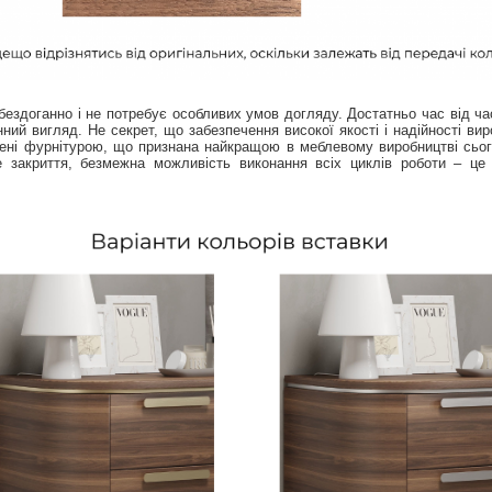
доганно і не потребує особливих умов догляду. Достатньо час від ч
нний вигляд. Не секрет, що забезпечення високої якості і надійності в
ащені фурнітурою, що признана найкращою в меблевому виробництві сього
е закриття, безмежна можливість виконання всіх циклів роботи – це