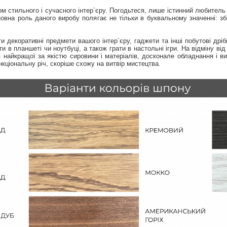
м стильного і сучасного інтер`єру. Погодьтеся, лише істинний любитель
овна роль даного виробу полягає не тільки в буквальному значенні: збе
 декоративні предмети вашого інтер`єру, гаджети та інші побутові дріб
 в планшеті чи ноутбуці, а також грати в настольні ігри. На відміну ві
я найкращої за якістю сировини і матеріалів, досконале обладнання і 
кціональну річ, скоріше схожу на витвір мистецтва.