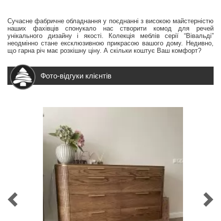
Сучасне фабричне обладнання у поєднанні з високою майстерністю
наших фахівців спонукало нас створити комод для речей
унікального дизайну і якості. Колекція меблів серії “Вівальді”
неодмінно стане ексклюзивною прикрасою вашого дому. Недивно,
що гарна річ має розкішну ціну. А скільки коштує Ваш комфорт?
Фото-відгуки клієнтів