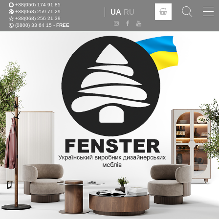
+38(050) 174 91 85
Tog
UA
RU
+38(063) 259 71 29
nav
+38(068) 256 21 39
(0800) 33 64 15 -
FREE