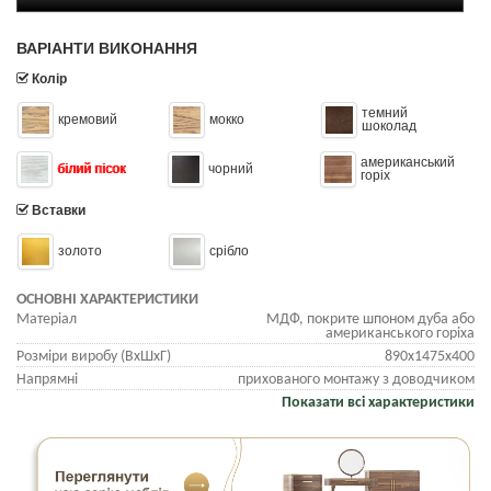
ВАРІАНТИ ВИКОНАННЯ
Колір
темний
кремовий
мокко
шоколад
американський
білий пісок
чорний
горіх
Вставки
золото
срібло
ОСНОВНІ ХАРАКТЕРИСТИКИ
Матеріал
МДФ, покрите шпоном дуба або
американського горіха
Розміри виробу (ВхШхГ)
890х1475х400
Напрямні
прихованого монтажу з доводчиком
Показати всі характеристики