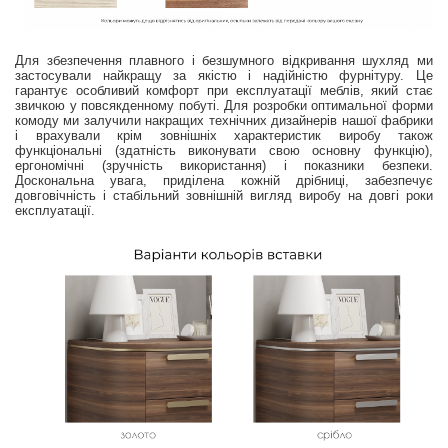
Для збезпечення плавного і безшумного відкривання шухляд ми
застосували найкращу за якістю і надійністю фурнітуру. Це
гарантує особливий комфорт при експлуатації меблів, який стає
звичкою у повсякденному побуті. Для розробки оптимальної форми
комоду ми залучили накращих технічних дизайнерів нашої фабрики
і врахували крім зовнішніх характеристик виробу також
функціональні (здатність виконувати свою основну функцію),
ергономічні (зручність використання) і показники безпеки.
Доскональна увага, приділена кожній дрібниці, забезпечує
довговічність і стабільний зовнішній вигляд виробу на довгі роки
експлуатації.