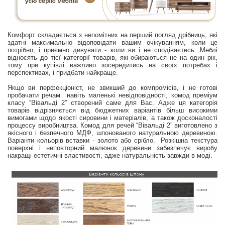
Комфорт складається з непомітних на перший погляд дрібниць, які
здатні максимально відоповідати вашим очікуванням, коли це
потрібно, і приємно дивувати - коли ви і не сподіваєтесь. Меблі
відносять до тієї категорії товарів, які обираються не на один рік,
тому при купівлі важливо зосередитись на своїх потребах і
перспективах, і придбати найкраще.
Якщо ви перфекціоніст, не звикший до компромісів, і не готові
пробачати речам навіть маленькі невідповідності, комод преміум
класу “Вівальді 2” створений саме для Вас. Адже ця категорія
товарів відрізняється від бюджетних варіантів більш високими
вимогами щодо якості сировини і матеріалів, а також досконалості
процессу виробництва. Комод для речей “Вівальді 2” виготовлено з
якісного і безпечного МДФ, шпонованого натуральною деревиною.
Варіанти кольорів вставки - золото або срібло. Розкішна текстура
поверхні і неповторний малюнок деревини забезпечує виробу
накращі естетичні властивості, адже натуральність завжди в моді.