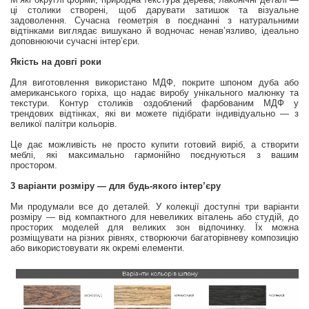
ці столики створені, щоб дарувати затишок та візуальне
задоволення. Сучасна геометрія в поєднанні з натуральними
відтінками виглядає вишукано й водночас ненав’язливо, ідеально
доповнюючи сучасні інтер’єри.
Якість на довгі роки
Для виготовлення використано МДФ, покрите шпоном дуба або
американського горіха, що надає виробу унікального малюнку та
текстури. Контур столиків оздоблений фарбованим МДФ у
трендових відтінках, які ви можете підібрати індивідуально — з
великої палітри кольорів.
Це дає можливість не просто купити готовий виріб, а створити
меблі, які максимально гармонійно поєднуються з вашим
простором.
3 варіанти розміру — для будь-якого інтер’єру
Ми продумали все до деталей. У колекції доступні три варіанти
розміру — від компактного для невеликих віталень або студій, до
просторих моделей для великих зон відпочинку. Їх можна
розміщувати на різних рівнях, створюючи багаторівневу композицію
або використовувати як окремі елементи.