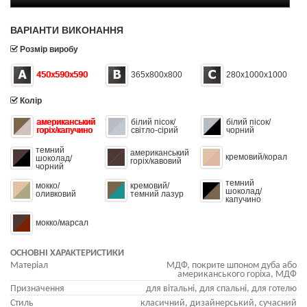
ВАРІАНТИ ВИКОНАННЯ
Розмір виробу
450х590х590
365х800х800
280х1000х1000
Колір
американський
білий пісок/
білий пісок/
горіх/капучино
світло-сірий
чорний
темний
американський
кремовий/корал
шоколад/
горіх/кавовий
чорний
темний
мокко/
кремовий/
шоколад/
оливковий
темний лазур
капучино
мокко/марсал
ОСНОВНІ ХАРАКТЕРИСТИКИ
Матеріал
МДФ, покрите шпоном дуба або
американського горіха, МДФ
Призначення
для вітальні, для спальні, для готелю
Стиль
класичний, дизайнерський, сучасний