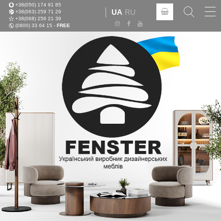
+38(050) 174 91 85
Tog
UA
RU
+38(063) 259 71 29
nav
+38(068) 256 21 39
(0800) 33 64 15 -
FREE