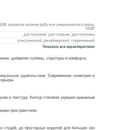
ДФ, покрытое шпоном дуба или американского ореха,
МДФ
для гостиной, для спальни, для гостиниц
классический, дизайнерский, современный
Показать все характеристики
ение, добавляя глубины, структуры и комфорта.
визуальное удовольствие. Современная геометрия в
терьеры.
нок и текстуру. Контур столиков украшен крашеным
вашим пространством.
ли студий, до просторных моделей для больших зон