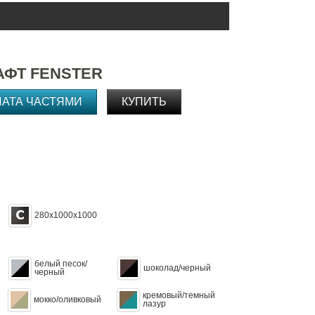
АФТ FENSTER
ЛАТА ЧАСТЯМИ
КУПИТЬ
280х1000х1000
белый песок/
шоколад/черный
черный
кремовый/темный
мокко/оливковый
лазур