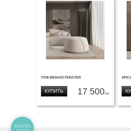
ПУФ МІЛАНО FENSTER
КРІС
17 500
КУПИТЬ
К
грн
КНОПКА