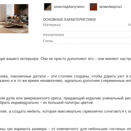
шоколад/капучино
мокко/марсал
ОСНОВНЫЕ ХАРАКТЕРИСТИКИ
Материал
М
Назначение
Стиль
я вашего интерьера. Они не просто дополняют его – они меняют настро
рева, лаконичные детали – эти столики созданы, чтобы дарить уют и 
канно и в то же время ненавязчиво, идеально дополняя современные ин
ом дуба или американского ореха, придающий изделию уникальный рису
брать индивидуально – из большой палитры цветов.
елие, а создать мебель, которая максимально гармонично сочетается с 
ны три варианта размера – от компактного для небольших гостиных и