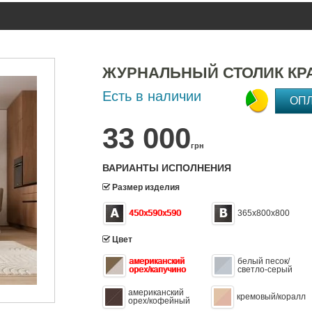
ЖУРНАЛЬНЫЙ СТОЛИК КР
Есть в наличии
ОП
33 000
грн
ВАРИАНТЫ ИСПОЛНЕНИЯ
Размер изделия
450х590х590
365х800х800
Цвет
американский
белый песок/
орех/капучино
светло-серый
американский
кремовый/коралл
орех/кофейный