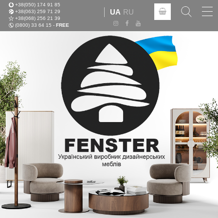
+38(050) 174 91 85
Tog
UA
RU
+38(063) 259 71 29
nav
+38(068) 256 21 39
(0800) 33 64 15 -
FREE