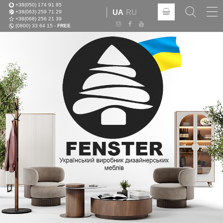
+38(050) 174 91 85
Tog
UA
RU
+38(063) 259 71 29
nav
+38(068) 256 21 39
(0800) 33 64 15 -
FREE