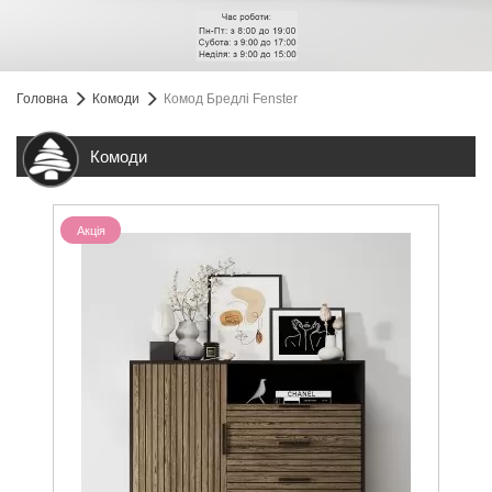
Головна
Комоди
Комод Бредлі Fenster
Комоди
Акція