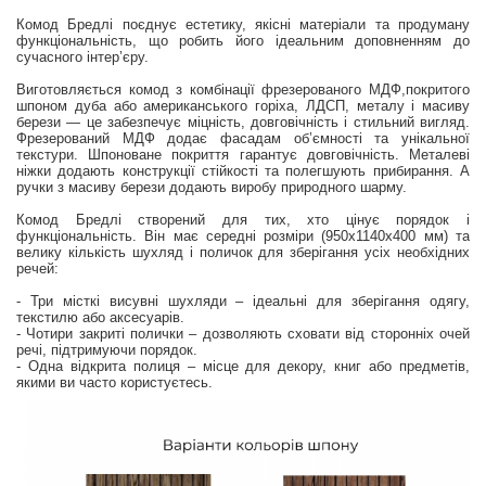
Комод Бредлі поєднує естетику, якісні матеріали та продуману
функціональність, що робить його ідеальним доповненням до
сучасного інтер’єру.
Виготовляється комод з комбінації фрезерованого МДФ,покритого
шпоном дуба або американського горіха, ЛДСП, металу і масиву
берези — це забезпечує міцність, довговічність і стильний вигляд.
Фрезерований МДФ додає фасадам об’ємності та унікальної
текстури. Шпоноване покриття гарантує довговічність. Металеві
ніжки додають конструкції стійкості та полегшують прибирання. А
ручки з масиву берези додають виробу природного шарму.
Комод Бредлі створений для тих, хто цінує порядок і
функціональність. Він має середні розміри (950х1140х400 мм) та
велику кількість шухляд і поличок для зберігання усіх необхідних
речей:
- Три місткі висувні шухляди – ідеальні для зберігання одягу,
текстилю або аксесуарів.
- Чотири закриті полички – дозволяють сховати від сторонніх очей
речі, підтримуючи порядок.
- Одна відкрита полиця – місце для декору, книг або предметів,
якими ви часто користуєтесь.