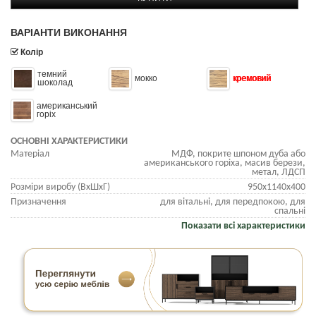
ВАРІАНТИ ВИКОНАННЯ
Колір
темний
мокко
кремовий
шоколад
американський
горіх
ОСНОВНІ ХАРАКТЕРИСТИКИ
Матеріал
МДФ, покрите шпоном дуба або
американського горіха, масив берези,
метал, ЛДСП
Розміри виробу (ВхШхГ)
950х1140х400
Призначення
для вітальні, для передпокою, для
спальні
Показати всі характеристики