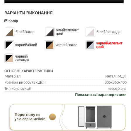
ВАРІАНТИ ВИКОНАННЯ
Колір
білий/елегант
білий/какао
білий/лаванда
грей
чорний/елегант
чорний/білий
чорний/какао
грей
чорний/
лаванда
ОСНОВНІ ХАРАКТЕРИСТИКИ
Матеріал
метал, МДФ
Розміри виробу (ВхШхГ)
805х860х400
Тип конструкції
нерозбірна
Показати всі характеристики