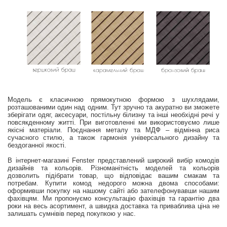
Модель є класичною прямокутною формою з шухлядами,
розташованими один над одним. Тут зручно та акуратно ви зможете
зберігати одяг, аксесуари, постільну білизну та інші необхідні речі у
повсякденному житті. При виготовленні ми використовуємо лише
якісні матеріали. Поєднання металу та МДФ – відмінна риса
сучасного стилю, а також гармонія універсального дизайну та
бездоганної якості.
В інтернет-магазині Fenster представлений широкий вибір комодів
дизайнів та кольорів. Різноманітність моделей та кольорів
дозволить підібрати товар, що відповідає вашим смакам та
потребам. Купити комод недорого можна двома способами:
оформивши покупку на нашому сайті або зателефонувавши нашим
фахівцям. Ми пропонуємо консультацію фахівців та гарантію два
роки на весь асортимент, а швидка доставка та приваблива ціна не
залишать сумнівів перед покупкою у нас.