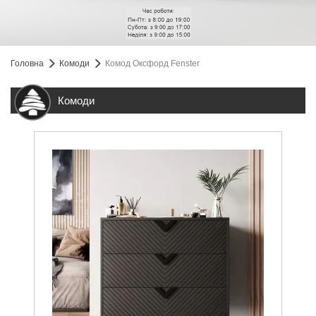
Головна
Комоди
Комод Оксфорд Fenster
Комоди