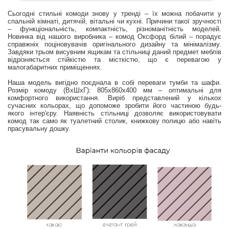
Сьогодні стильні комоди знову у тренді – їх можна побачити у
спальній кімнаті, дитячій, вітальні чи кухні. Причини такої зручності
– функціональність, компактність, різноманітність моделей.
Новинка від нашого виробника – комод Оксфорд білий – порадує
справжніх поціновувачів оригінального дизайну та мінімалізму.
Завдяки трьом висувним ящикам та стільниці даний предмет меблів
відрізняється стійкістю та місткістю, що є перевагою у
малогабаритних приміщеннях.
Наша модель вигідно поєднала в собі переваги тумби та шафи.
Розмір комоду (ВхШхГ): 805х860х400 мм – оптимальні для
комфортного використання. Виріб представлений у кількох
сучасних кольорах, що допоможе зробити його частиною будь-
якого інтер'єру. Наявність стільниці дозволяє використовувати
комод так само як туалетний столик, книжкову полицю або навіть
прасувальну дошку.