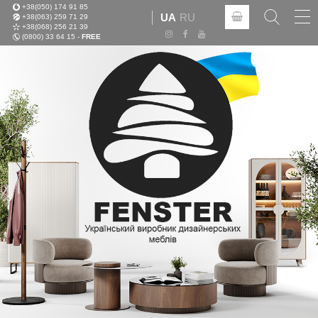
+38(050) 174 91 85
Tog
UA
RU
+38(063) 259 71 29
nav
+38(068) 256 21 39
(0800) 33 64 15 -
FREE