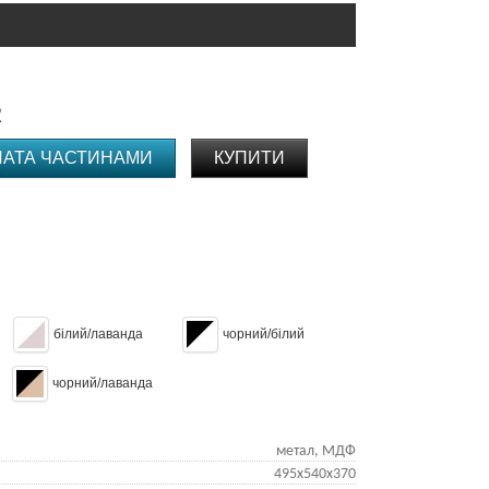
R
ЛАТА ЧАСТИНАМИ
КУПИТИ
білий/лаванда
чорний/білий
чорний/лаванда
метал, МДФ
495х540х370