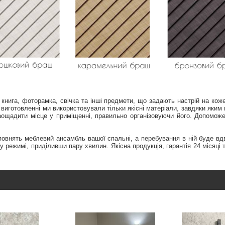
 книга, фоторамка, свічка та інші предмети, що задають настрій на ко
 виготовленні ми використовували тільки якісні матеріали, завдяки яким 
заощадити місце у приміщенні, правильно організовуючи його. Допомож
повнять меблевий ансамбль вашої спальні, а перебування в ній буде вд
режимі, приділивши пару хвилин. Якісна продукція, гарантія 24 місяці 