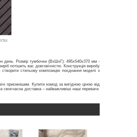
жен день. Розмір тумбочки (ВхШхГ): 495х540х370 мм -
виріб потішить вас довговічністю. Конструкція виробу
е створити стильову композицію поєднання моделі з
вічі приємнішим. Купити комод за вигідною ціною від
та своєчасна доставка – найважливіші наші переваги.