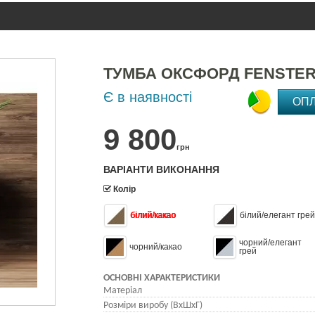
ТУМБА ОКСФОРД FENSTE
Є в наявності
ОП
9 800
грн
ВАРІАНТИ ВИКОНАННЯ
Колір
білий/какао
білий/елегант грей
чорний/елегант
чорний/какао
грей
ОСНОВНІ ХАРАКТЕРИСТИКИ
Матеріал
Розміри виробу (ВхШхГ)