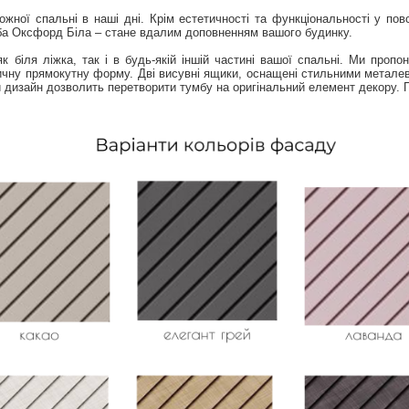
ожної спальні в наші дні. Крім естетичності та функціональності у пов
мба Оксфорд Біла – стане вдалим доповненням вашого будинку.
 біля ліжка, так і в будь-якій іншій частині вашої спальні. Ми пропо
ичну прямокутну форму. Дві висувні ящики, оснащені стильними металев
й дизайн дозволить перетворити тумбу на оригінальний елемент декору.