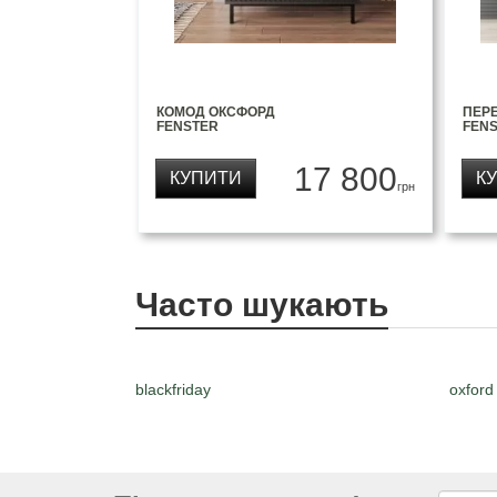
КОМОД ОКСФОРД
ПЕР
FENSTER
FEN
17 800
КУПИТИ
К
грн
Часто шукають
blackfriday
oxford