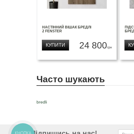
НАСТІННИЙ ВІШАК БРЕДЛІ
ПІДС
2 FENSTER
БРЕД
24 800
КУПИТИ
К
грн
Часто шукають
bredli
Підпишись на нас!
КНОПКА