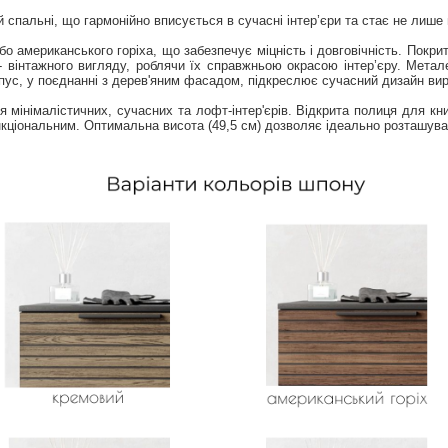
й спальні, що гармонійно вписується в сучасні інтер’єри та стає не лиш
 американського горіха, що забезпечує міцність і довговічність. Покри
 вінтажного вигляду, роблячи їх справжньою окрасою інтер’єру. Метале
пус, у поєднанні з дерев'яним фасадом, підкреслює сучасний дизайн вир
я мінімалістичних, сучасних та лофт-інтер'єрів. Відкрита полиця для к
нкціональним. Оптимальна висота (49,5 см) дозволяє ідеально розташува