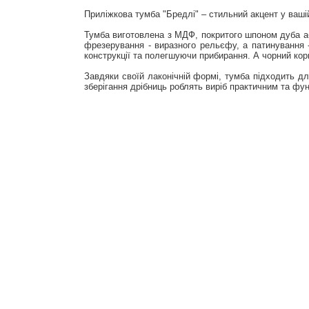
Приліжкова тумба "Бредлі" – стильний акцент у ваші
Тумба виготовлена з МДФ, покритого шпоном дуба або
фрезерування - виразного рельєфу, а патинування -
конструкції та полегшуючи прибирання. А чорний кор
Завдяки своїй лаконічній формі, тумба підходить дл
зберігання дрібниць роблять виріб практичним та фу