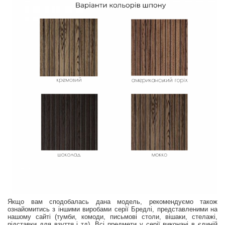
Якщо вам сподобалась дана модель, рекомендуємо також
ознайомитись з іншими виробами серії Бредлі, представленими на
нашому сайті (тумби, комоди, письмові столи, вішаки, стелажі,
підставки для взуття і тд). Всі предмети у серії виконані в єдиній