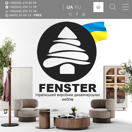
+38(050) 174 91 85
Tog
UA
RU
+38(063) 259 71 29
nav
+38(068) 256 21 39
(0800) 33 64 15 -
FREE