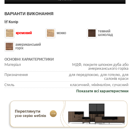
ВАРІАНТИ ВИКОНАННЯ
Колір
темний
кремовий
мокко
шоколад
американський
горіх
ОСНОВНІ ХАРАКТЕРИСТИКИ
Матеріал
МДФ, покрите шпоном дуба або
американського горіха
Призначення
для передпокою, для готелю, для
салонів краси
Стиль
класичний, мінімалізм, сучасний
Показати всі характеристики