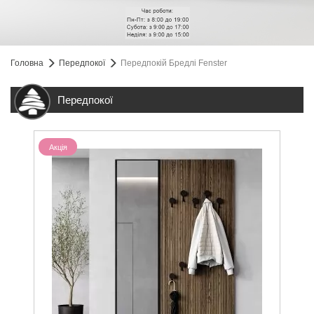
Головна
Передпокої
Передпокій Бредлі Fenster
Передпокої
Акція