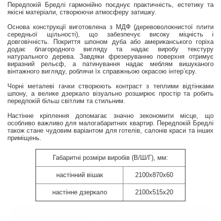
Передпокій Бредлі гармонійно поєднує практичність, естетику та
якісні матеріали, створюючи атмосферу затишку.
Основа конструкції виготовлена з МДФ (деревоволокнистої плити
середньої щільності), що забезпечує високу міцність і
довговічність. Покриття шпоном дуба або американського горіха
додає благородного вигляду та надає виробу текстуру
натурального дерева. Завдяки фрезеруванню поверхня отримує
виразний рельєф, а патинування надає меблям вишуканого
вінтажного вигляду, роблячи їх справжньою окрасою інтер’єру.
Чорні металеві гачки створюють контраст з теплими відтінками
шпону, а велике дзеркало візуально розширює простір та робить
передпокій більш світлим та стильним.
Настінне кріплення допомагає значно зекономити місце, що
особливо важливо для малогабаритних квартир. Передпокій Бредлі
також стане чудовим варіантом для готелів, салонів краси та інших
приміщень.
Габаритні розміри виробів (В/Ш/Г), мм:
настінний вішак
2100х870х60
настінне дзеркало
2100х515х20