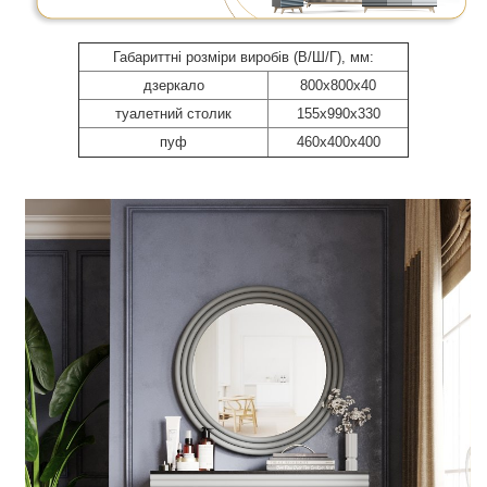
Габариттні розміри виробів (В/Ш/Г), мм:
дзеркало
800х800х40
туалетний столик
155х990х330
пуф
460х400х400