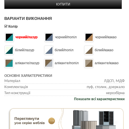
КУПИТИ
ВАРІАНТИ ВИКОНАННЯ
Колір
чорний/лазур
чорний/попіл
чорний/какао
білий/лазур
білий/попіл
білий/какао
аліканте/лазур
аліканте/попіл
аліканте/какао
ОСНОВНІ ХАРАКТЕРИСТИКИ
Матеріал
ЛДСП, МДФ
Комплектація
пуф, столик, дзеркало
Тип конструкції
нерозбірна
Показати всі характеристики