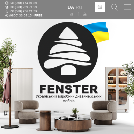
+38(050) 174 91 85
Tog
UA
RU
+38(063) 259 71 29
nav
+38(068) 256 21 39
(0800) 33 64 15 -
FREE