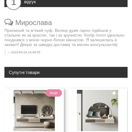
1
відгук
Мирослава
Приємний та м'який пуф. Велюр дуже гарно підійшов у
стальню як за красою, так і за зручністю. Колір попіл ідеально
поєднався з моєю чорно-білою кімнатою. Я залишилась в
захваті! Дякую за швидку доставку та милих консультантів)
2023-04-24 16:48:55
Супутні товари
Акція