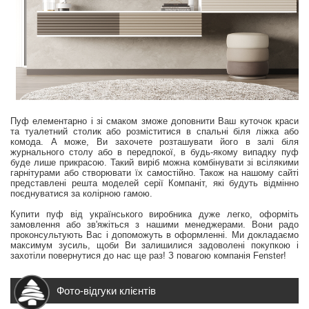
Пуф елементарно і зі смаком зможе доповнити Ваш куточок краси
та туалетний столик або розміститися в спальні біля ліжка або
комода. А може, Ви захочете розташувати його в залі біля
журнального столу або в передпокої, в будь-якому випадку пуф
буде лише прикрасою. Такий виріб можна комбінувати зі всілякими
гарнітурами або створювати їх самостійно. Також на нашому сайті
представлені решта моделей серії Компаніт, які будуть відмінно
поєднуватися за колірною гамою.
Купити пуф від українського виробника дуже легко, оформіть
замовлення або зв'яжіться з нашими менеджерами. Вони радо
проконсультують Вас і допоможуть в оформленні. Ми докладаємо
максимум зусиль, щоби Ви залишилися задоволені покупкою і
захотіли повернутися до нас ще раз! З повагою компанія Fenster!
Фото-відгуки клієнтів