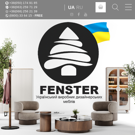
+38(050) 174 91 85
Tog
UA
RU
+38(063) 259 71 29
nav
+38(068) 256 21 39
(0800) 33 64 15 -
FREE