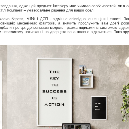
 завдання, адже цей предмет інтер'єру має чимало особливостей: як в о
стіл Компаніт – універсальне рішення для вашої оселі.
сив берези, МДФ і ДСП - відмінне співвідношення ціни і якості. Зав
зовнішніх механічних факторів, а значить прослужить вам довгі рок
одбали про це, доповнивши модель трьома ящиками із системою відкрит
и невеликому натисканні на дверцята вона плавно відкриється. Така зру