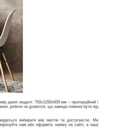
змір даної моделі: 750х1250х600 мм – пропорційний і
ння, роботи чи дозвілля, що завжди повинні бути під
оведеться вибирати між якістю та доступністю. Ми
лефонуйте нам або оформіть заявку на сайті, а наші