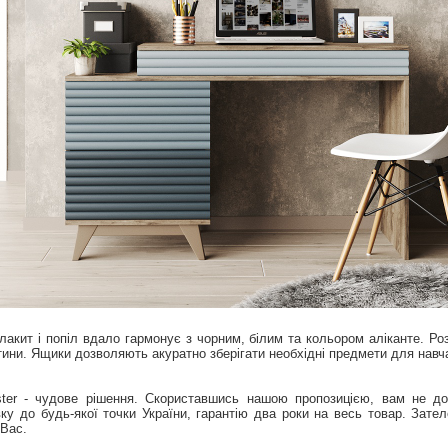
лакит і попіл вдало гармонує з чорним, білим та кольором аліканте. Ро
тини. Ящики дозволяють акуратно зберігати необхідні предмети для навча
ster - чудове рішення. Скориставшись нашою пропозицією, вам не д
у до будь-якої точки України, гарантію два роки на весь товар. Зате
 Вас.