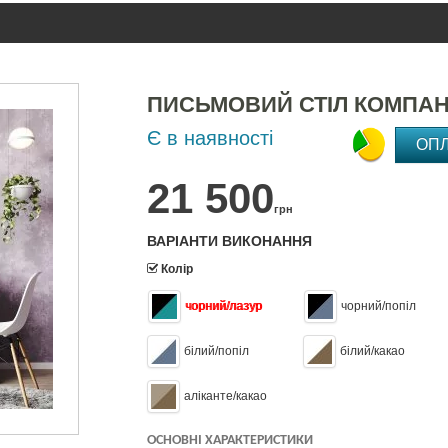
ПИСЬМОВИЙ СТІЛ КОМПАН
Є в наявності
ОП
21 500
грн
ВАРІАНТИ ВИКОНАННЯ
Колір
чорний/лазур
чорний/попіл
білий/попіл
білий/какао
аліканте/какао
ОСНОВНІ ХАРАКТЕРИСТИКИ