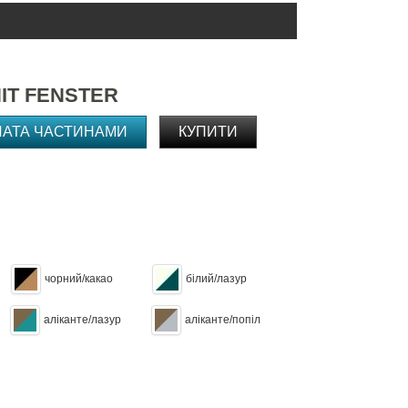
ІТ FENSTER
ЛАТА ЧАСТИНАМИ
КУПИТИ
чорний/какао
білий/лазур
аліканте/лазур
аліканте/попіл