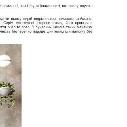
формленні, так і функціональності, що заслуговують
дяки цьому виріб відрізняється високою стійкістю,
и. Окрім естетичної сторони столу, його практичне
тя push to open. У сучасних меблів такий механізм
чність безперечно підійде цінителям мінімалізму без