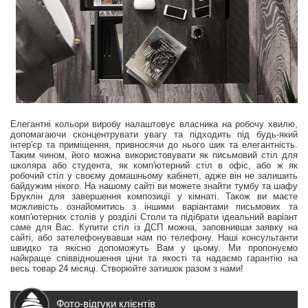
Елегантні кольори виробу налаштовує власника на робочу хвилю,
допомагаючи сконцентрувати увагу та підходить під будь-який
інтер'єр та приміщення, привносячи до нього шик та елегантність.
Таким чином, його можна використовувати як письмовий стіл для
школяра або студента, як комп'ютерний стіл в офіс, або ж як
робочий стіл у своєму домашньому кабінеті, адже він не залишить
байдужим нікого. На нашому сайті ви можете знайти тумбу та шафу
Бруклін для завершення композиції у кімнаті. Також ви маєте
можливість ознайомитись з іншими варіантами письмових та
комп'ютерних столів у розділі Столи та підібрати ідеальний варіант
саме для Вас. Купити стіл із ДСП можна, заповнивши заявку на
сайті, або зателефонувавши нам по телефону. Наші консультанти
швидко та якісно допоможуть Вам у цьому. Ми пропонуємо
найкраще співвідношення ціни та якості та надаємо гарантію на
весь товар 24 місяці. Створюйте затишок разом з нами!
Фото-відгуки клієнтів