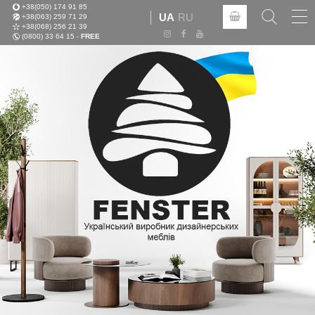
+38(050) 174 91 85
Tog
UA
RU
+38(063) 259 71 29
nav
+38(068) 256 21 39
(0800) 33 64 15 -
FREE