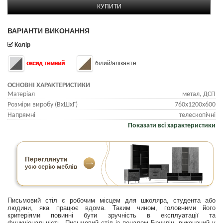
КУПИТИ
ВАРІАНТИ ВИКОНАННЯ
Колір
оксид темний
білий/аліканте
ОСНОВНІ ХАРАКТЕРИСТИКИ
Матеріал
метал, ДСП
Розміри виробу (ВхШхГ)
760х1200х600
Напрямні
телескопічні
Показати всі характеристики
Письмовий стіл є робочим місцем для школяра, студента або
людини, яка працює вдома. Таким чином, головними його
критеріями повинні бути зручність в експлуатації та
функціональність. Письмовий стіл із пеналом Бруклін, виконаний у