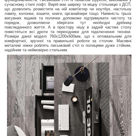
сучасному стилі лофт. Виріб має широку та міцну стільницю з ДСП,
що дозволить розмістити на ній комп'ютер чи ноутбук, настільну
лампу, колонки, зошити, книги, органайзери тощо. Наявність трьох
висувних ящиків та полички допоможе підтримувати чистоту та
порядок, дозволяючи зберігати тут необхідні дрібниці
повсякденного життя. А в простору нішу в задній частині столу
помістяться всі дроти та перехідники для підключення техніки.
Розміри даної моделі 760х1200х600мм, що є оптимальним для
комфортної, зручної та правильної роботи за столом. Масивні
металеві ніжки роблять письмовий стіл із полицями дуже стійким,
надійним та неймовірно стильним.