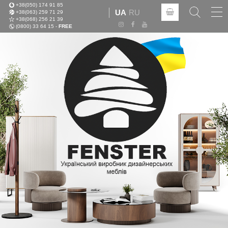
+38(050) 174 91 85
Tog
UA
RU
+38(063) 259 71 29
nav
+38(068) 256 21 39
(0800) 33 64 15 -
FREE