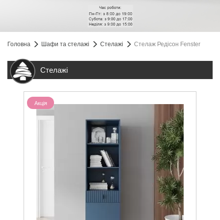
Головна
Шафи та стелажі
Стелажі
Стелаж Редісон Fenster
Стелажі
Акція