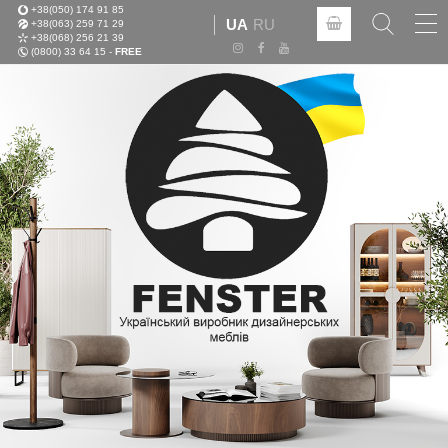
+38(050) 174 91 85
Tog
UA
RU
+38(063) 259 71 29
nav
+38(068) 256 21 39
(0800) 33 64 15 -
FREE