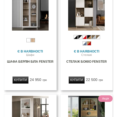
Є В НАЯВНОСТІ
Є В НАЯВНОСТІ
Шафи
Стелажі
ШАФА БЕРЛІН БІЛА FENSTER
СТЕЛАЖ БОККО FENSTER
24 950
22 500
КУПИТИ
КУПИТИ
грн
грн
Акція