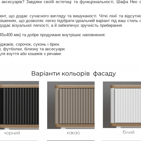
 аксесуарів? Завдяки своїй естетиці та функціональності, Шафа Нео с
, що додає сучасного вигляду та вишуканості. Чіткі лінії та відсутні
ішеннях, що дозволяє легко підібрати ідеальний варіант під ваш стиль 
додає візуальної легкості, а й забезпечує зручність прибирання.
45х400 мм) та добре продумане внутрішнє наповнення:
іджаків, сорочок, суконь і брюк.
и, футболки, білизну та аксесуари.
ля взуття або кошиків з речами.