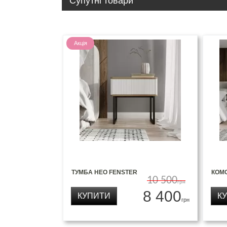
Супутні товари
Акція
ТУМБА НЕО FENSTER
КОМ
10 500
грн
8 400
КУПИТИ
К
грн