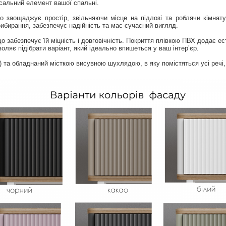
рсальний елемент вашої спальні.
о заощаджує простір, звільняючи місце на підлозі та роблячи кімна
ибирання, забезпечує надійність та має сучасний вигляд.
забезпечує їй міцність і довговічність. Покриття плівкою ПВХ додає ес
ляє підібрати варіант, який ідеально впишеться у ваш інтер’єр.
) та обладнаний місткою висувною шухлядою, в яку помістяться усі речі,