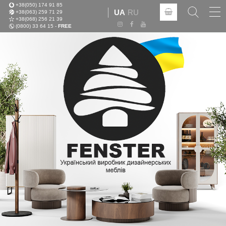
+38(050) 174 91 85
Tog
UA
RU
+38(063) 259 71 29
nav
+38(068) 256 21 39
(0800) 33 64 15 -
FREE