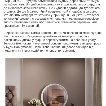
Пуф Флінт-2 — чудова альтернатива нудним дерев'яним стільцям
та табуреткам. Він добре впишеться як у домашню атмосферу, так і
до сучасного затишного офісу. Це чудовий додаток до туалетного
столика. Це ще й самостійний предмет, який сподобається всім,
хто любить комфорт та затишок у приміщенні. Міцність металевої
конструкції дозволяє розслабитися сидячи, подивитися телевізор і
випити улюблений напій або зайнятися рутинними справами, але
приємніше, ніж зазвичай.
Широка кольорова гамма пастельних та базових тонів може чудово
контрастувати з будь-яким дизайном та кольором. Завдяки
лаконічному дизайну пуф не перетягуватиме на себе всю увагу.
Термостійке покриття металевої основи прослужить вам довгі роки
у будь-яких умовах. Порошкове напилення добре захищає від
подряпин та інших подібних неприємних моментів.