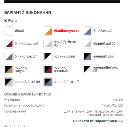
ВАРІАНТИ ВИКОНАННЯ
Колір
білий
білий/капучино
білий/сірий
білий/ДеЛюкс
білий/рожевий
білий/Лаккі 09
05
білий/Лаккі 17
чорний/білий
чорний/сірий
чорний/
чорний/
чорний/ДеЛюкс
капучино
рожевий
05
чорний/Лаккі 09
чорний/Лаккі 17
ОСНОВНІ ХАРАКТЕРИСТИКИ
Матеріал
метал
Розміри виробу (ВхШхГ)
470x570x420
Призначення
для вітальні, для передпокою, для
спальні, для дитячої
Показати всі характеристики