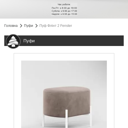
Головна
Пуфи
Пуф Флінт 2 Fenster
Пуфи