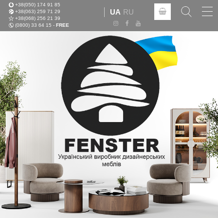
+38(050) 174 91 85
Tog
UA
RU
+38(063) 259 71 29
nav
+38(068) 256 21 39
(0800) 33 64 15 -
FREE