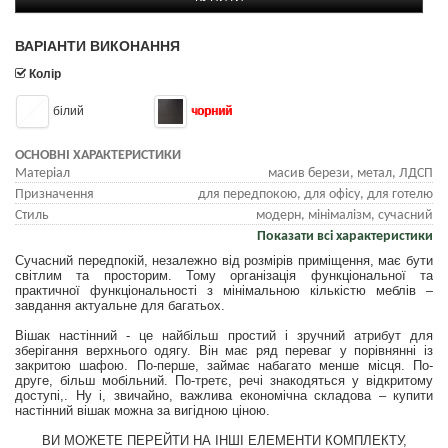
ВАРІАНТИ ВИКОНАННЯ
Колір
білий
чорний
ОСНОВНІ ХАРАКТЕРИСТИКИ
Матеріал
масив берези, метал, ЛДСП
Призначення
для передпокою, для офісу, для готелю
Стиль
модерн, мінімалізм, сучасний
Показати всі характеристики
Сучасний передпокій, незалежно від розмірів приміщення, має бути
світлим та просторим. Тому організація функціональної та
практичної функціональності з мінімальною кількістю меблів –
завдання актуальне для багатьох.
Вішак настінний - це найбільш простий і зручний атрибут для
зберігання верхнього одягу. Він має ряд переваг у порівнянні із
закритою шафою. По-перше, займає набагато менше місця. По-
друге, більш мобільний. По-третє, речі знакодяться у відкритому
доступі,. Ну і, звичайно, важлива економічна складова – купити
настінний вішак можна за вигідною ціною.
ВИ МОЖЕТЕ ПЕРЕЙТИ НА ІНШІ ЕЛЕМЕНТИ КОМПЛЕКТУ,