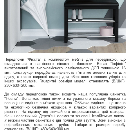
Передпокій "Фієста" є комплектом меблів для передпокою, що
складається з настінного вішака і банкетки. Вішак “Інфініті”
виготовлений та високоякісного ламінованого ДСП товщиною 16
мм. Конструкція передбачає наявність п'яти металевих гачків для
одягу, а також широкої полиці для зберігання головних уборів та
інших аксесуарів. Габаритні розміри моделі становлять (В/Ш/Г):
230×630×200 мм.
До складу передпокою також входить наша популярна банкетка
"Новіта". Вона має міцні ніжки з натурального масиву берези та
повноцінне сидіння з м'якою кришкою. Оббивка сидіння – це якісна
та екологічно безпечна екошкіра у кількох варіантах колірного
рішення. На відміну від звичайного шкірозамінника, цей матеріал
більш еластичний. Дерев'яні елементи тоновані італійським лаком.
У нижній частині банкетки є дві полиці для взуття. Вони виконані з
пофарбованих металевих трубок.. Габаритні розміри виробу
становлять (В/Ш/Г): 480х640х300 мм.