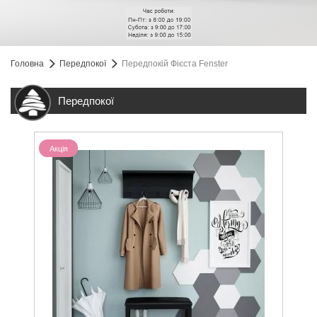
Головна
Передпокої
Передпокій Фієста Fenster
Передпокої
Акція