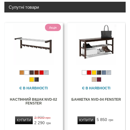
Супутні товари
Акція
Є В НАЯВНОСТІ
Є В НАЯВНОСТІ
НАСТІННИЙ ВІШАК NVD-02
БАНКЕТКА NVD-04 FENSTER
FENSTER
2 900
грн
5 850
КУПИТИ
КУПИТИ
грн
2 290
грн