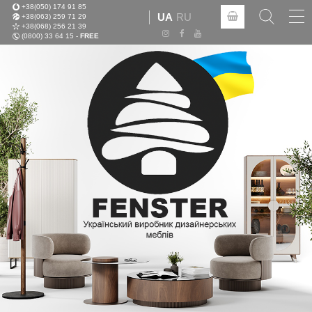
+38(050) 174 91 85
Tog
UA
RU
+38(063) 259 71 29
nav
+38(068) 256 21 39
(0800) 33 64 15 -
FREE