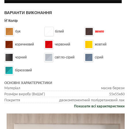
ВАРІАНТИ ВИКОНАННЯ
Колір
бук
білий
венге
коричневий
червоний
жовтий
чорний
світло-сірий
сірий
бірюзовий
ОСНОВНІ ХАРАКТЕРИСТИКИ
Матеріал
масив берези
Розміри виробу (ВхШхГ)
55x55x60
Покриття
двокомпонентний поліуретановий лак
Показати всі характеристики