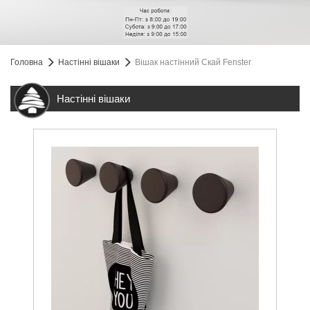
Головна
Настінні вішаки
Вішак настінний Скай Fenster
Настінні вішаки