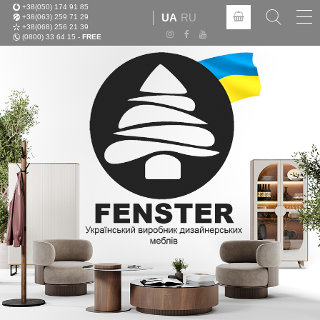
+38(050) 174 91 85
Tog
UA
RU
+38(063) 259 71 29
nav
+38(068) 256 21 39
(0800) 33 64 15 -
FREE