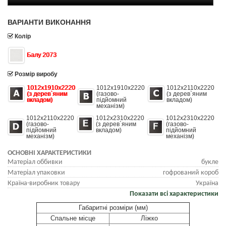
ВАРІАНТИ ВИКОНАННЯ
Колір
Балу 2073
Розмір виробу
1012х1910х2220
1012х1910х2220
1012х2110х2220
(з дерев`яним
(газово-
(з дерев`яним
вкладом)
підйомний
вкладом)
механізм)
1012х2110х2220
1012х2310х2220
1012х2310х2220
(газово-
(з дерев`яним
(газово-
підйомний
вкладом)
підйомний
механізм)
механізм)
ОСНОВНІ ХАРАКТЕРИСТИКИ
Матеріал оббивки
букле
Матеріал упаковки
гофрований короб
Країна-виробник товару
Україна
Показати всі характеристики
Габаритні розміри (мм)
Cпальне місце
Ліжко