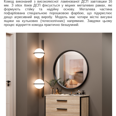
Комод виконаний з високоякісної ламінованої ДСП завтовшки 16
мм. З обох боків ДСП фіксується у міцних металевих рамах, які
формують стійку та надійну основу. Металева частина
пофарбована спеціальною порошковою фарбою, що підкреслює
дещо агресивний вид виробу. Модель має чотири місткі висувні
ящики на кулькових (телескопічних) напрямних. Завдяки цьому
процес відкриття комода практично безшумний.