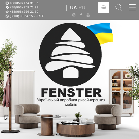
+38(050) 174 91 85
Tog
UA
RU
+38(063) 259 71 29
nav
+38(068) 256 21 39
(0800) 33 64 15 -
FREE