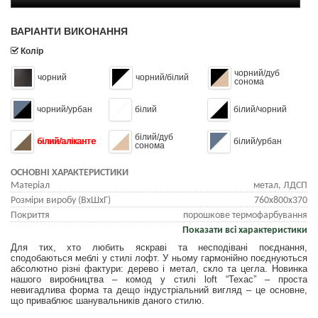
ВАРІАНТИ ВИКОНАННЯ
Колір
чорний/дуб
чорний
чорний/білий
сонома
чорний/урбан
білий
білий/чорний
білий/дуб
білий/аліканте
білий/урбан
сонома
ОСНОВНІ ХАРАКТЕРИСТИКИ
Матеріал
метал, ЛДСП
Розміри виробу (ВхШхГ)
760x800x370
Покриття
порошкове термофарбування
Показати всі характеристики
Для тих, хто любить яскраві та несподівані поєднання,
сподобаються меблі у стилі лофт. У ньому гармонійно поєднуються
абсолютно різні фактури: дерево і метал, скло та цегла. Новинка
нашого виробництва – комод у стилі loft “Техас” – проста
невигадлива форма та дещо індустріальний вигляд – це основне,
що приваблює шанувальників даного стилю.