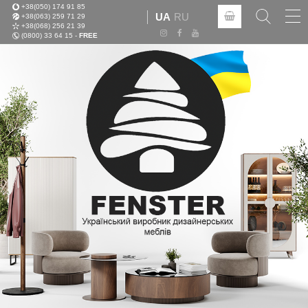
+38(050) 174 91 85
Tog
UA
RU
+38(063) 259 71 29
nav
+38(068) 256 21 39
(0800) 33 64 15 -
FREE