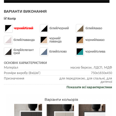
ВАРІАНТИ ВИКОНАННЯ
Колір
чорний/білий
білий/чорний
білий/какао
чорний/
білий/лаванда
чорний/какао
лаванда
білий/елегант
білий/олово
чорний/олива
грей
ОСНОВНІ ХАРАКТЕРИСТИКИ
Матеріал
масив берези, ЛДСП, МДФ
Розміри виробу (ВхШхГ)
750х1650х450
Призначення
для передпокою, для спальні, для
дитячої
Показати всі характеристики