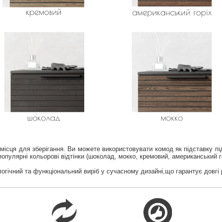
місця для зберігання. Ви можете використовувати комод як підставку під 
популярні кольорові відтінки (шоколад, мокко, кремовий, американський го
огічний та функціональний виріб у сучасному дизайні,що гарантує довгі