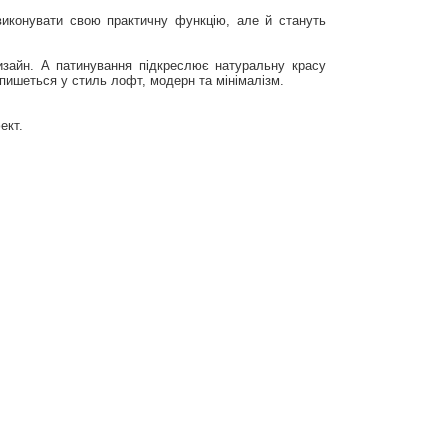
виконувати свою практичну функцію, але й стануть
изайн. А патинування підкреслює натуральну красу
впишеться у стиль лофт, модерн та мінімалізм.
ект.