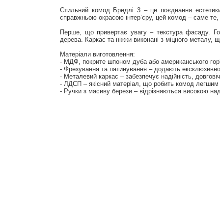
Стильний комод Бредлі 3 – це поєднання естетики
справжньою окрасою інтер’єру, цей комод – саме те,
Перше, що привертає увагу – текстура фасаду. Го
дерева. Каркас та ніжки виконані з міцного металу, 
Матеріали виготовлення:
- МДФ, покрите шпоном дуба або американського гор
- Фрезування та патинування – додають ексклюзивнос
- Металевий каркас – забезпечує надійність, довговіч
- ЛДСП – якісний матеріал, що робить комод легшим і
- Ручки з масиву берези – відрізняються високою над