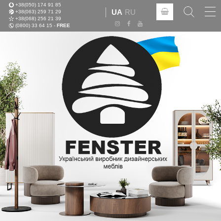
+38(050) 174 91 85
Tog
UA
RU
+38(063) 259 71 29
nav
+38(068) 256 21 39
(0800) 33 64 15 -
FREE