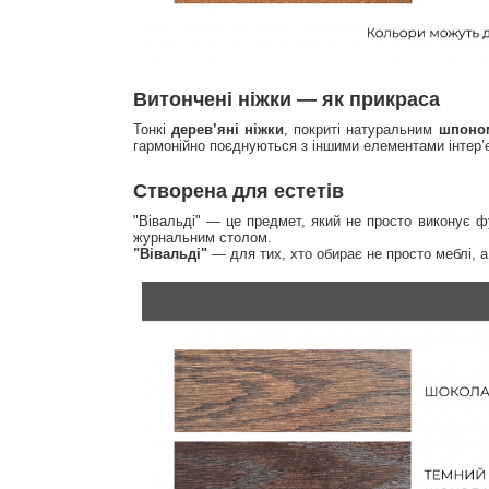
Витончені ніжки — як прикраса
Тонкі
дерев’яні ніжки
, покриті натуральним
шпоном
гармонійно поєднуються з іншими елементами інтер’
Створена для естетів
"Вівальді" — це предмет, який не просто виконує фу
журнальним столом.
"Вівальді"
— для тих, хто обирає не просто меблі, а