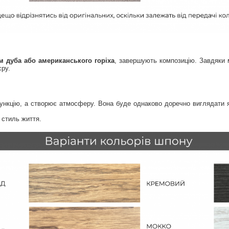
 дуба або американського горіха
, завершують композицію. Завдяки
єру.
нкцію, а створює атмосферу. Вона буде однаково доречно виглядати як б
 стиль життя.