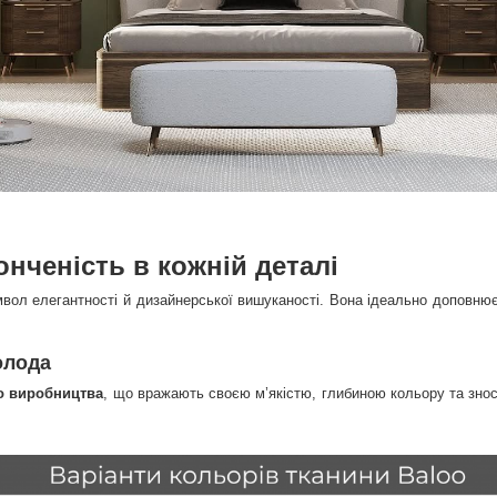
онченість в кожній деталі
имвол елегантності й дизайнерської вишуканості. Вона ідеально доповню
олода
го виробництва
, що вражають своєю м’якістю, глибиною кольору та знос