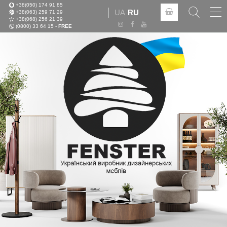
+38(050) 174 91 85
Tog
UA
RU
+38(063) 259 71 29
nav
+38(068) 256 21 39
(0800) 33 64 15 -
FREE