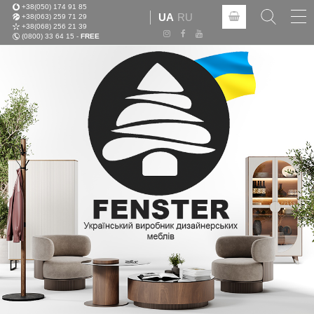
+38(050) 174 91 85
Tog
UA
RU
+38(063) 259 71 29
nav
+38(068) 256 21 39
(0800) 33 64 15 -
FREE