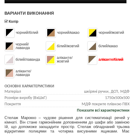
ВАРІАНТИ ВИКОНАННЯ
Колір
чорний/білий
чорний/какао
чорний/жовтий
чорний/
білий/жовтий
білий/какао
лаванда
аліканте/
білий/лаванда
аліканте/білий
жовтий
аліканте/
лаванда
ОСНОВНІ ХАРАКТЕРИСТИКИ
Матеріал
шкіряні ручки, ДСП, МДФ
Розміри виробу (ВхШхГ)
1750х500х500
Покриття
МДФ покрите плівкою ПВХ
Показати всі характеристики
Стелаж Марокко – чудове рішення для систематизації речей у
кімнаті. Він стане гармонійним доповненням до шафи або заміною
їй, що допоможе заощадити простір. Стелаж обладнаний трьома
відкритими полицями та чотирма висувними ящиками. Має