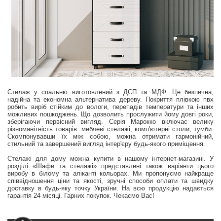
Стелаж у спальню виготовлений з ДСП та МДФ. Це безпечна,
надійна та економна альтернатива дереву. Покриття плівкою пвх
робить виріб стійким до вологи, перепадів температури та інших
можливих пошкоджень. Що дозволить прослужити йому довгі роки,
зберігаючи первісний вигляд. Серія Марокко включає велику
різноманітність товарів: меблеві стелажі, комп'ютерні столи, тумби.
Скомпонувавши їх між собою, можна отримати гармонійний,
стильний та завершений вигляд інтер'єру будь-якого приміщення.
Стелажі для дому можна купити в нашому інтернет-магазині. У
розділі «Шафи та стелажі» представлені також варіанти цього
виробу в білому та аліканті кольорах. Ми пропонуємо найкраще
співвідношення ціни та якості, зручні способи оплати та швидку
доставку в будь-яку точку України. На всю продукцію надається
гарантія 24 місяці. Гарних покупок. Чекаємо Вас!