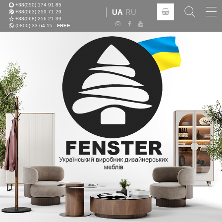
+38(050) 174 91 85
Tog
UA
RU
+38(063) 259 71 29
nav
+38(068) 256 21 39
(0800) 33 64 15 -
FREE