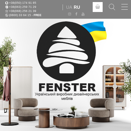
+38(050) 174 91 85
Tog
UA
RU
+38(063) 259 71 29
nav
+38(068) 256 21 39
(0800) 33 64 15 -
FREE