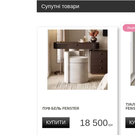
Супутні товари
Акція
ТУАЛ
ПУФ БЕЛЬ FENSTER
FEN
18 500
КУПИТИ
К
грн